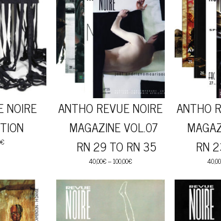
E NOIRE
ANTHO REVUE NOIRE
ANTHO R
TION
MAGAZINE VOL.07
MAGAZI
0
€
RN 29 TO RN 35
RN 23
40,00
€
–
100,00
€
40,00