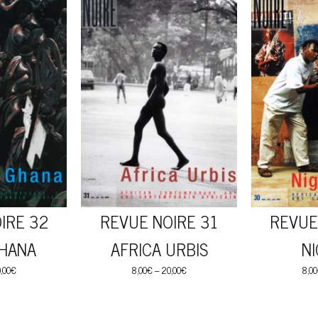
IRE 32
REVUE NOIRE 31
REVUE
HANA
AFRICA URBIS
NI
,00
€
8,00
€
–
20,00
€
8,00