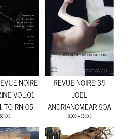
EVUE NOIRE
REVUE NOIRE 35
NE VOL.01
JOËL
 TO RN 05
ANDRIANOMEARISOA
50,00
€
8,00
€
–
15,00
€