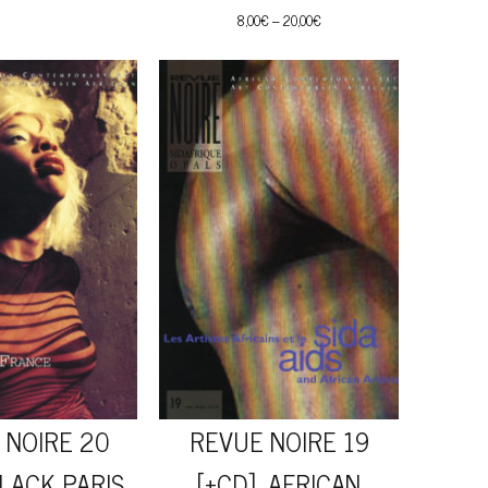
8,00
€
–
20,00
€
 NOIRE 20
REVUE NOIRE 19
LACK PARIS
[+CD] AFRICAN