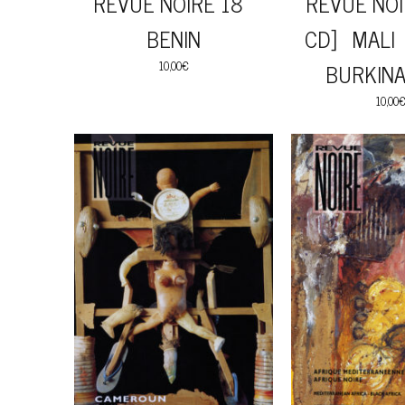
REVUE NOIRE 18
REVUE NOI
BENIN
CD] MALI
10,00
€
BURKINA
10,00