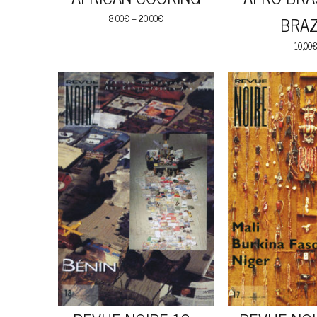
8,00
€
–
20,00
€
BRAZ
10,00