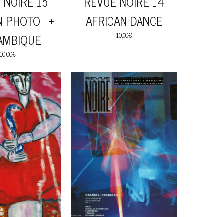
 NOIRE 15
REVUE NOIRE 14
N PHOTO +
AFRICAN DANCE
AMBIQUE
10,00
€
10,00
€