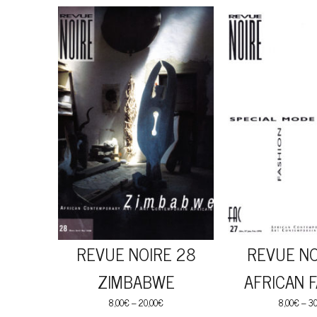
REVUE NOIRE 28
REVUE NO
ZIMBABWE
AFRICAN 
8,00
€
–
20,00
€
8,00
€
–
30