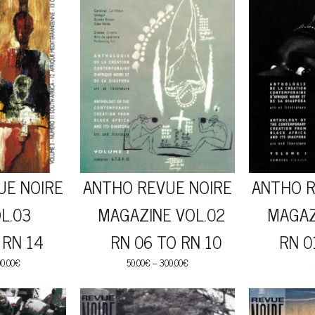
UE NOIRE
ANTHO REVUE NOIRE
ANTHO R
L.03
MAGAZINE VOL.02
MAGAZI
 RN 14
RN 06 TO RN 10
RN 01
0,00
€
50,00
€
–
300,00
€