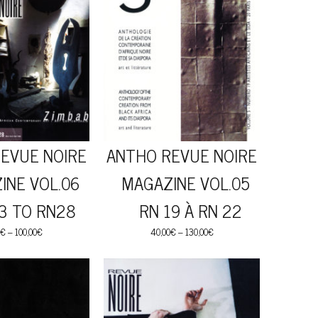
EVUE NOIRE
ANTHO REVUE NOIRE
NE VOL.06
MAGAZINE VOL.05
 TO RN28
RN 19 À RN 22
€
–
100,00
€
40,00
€
–
130,00
€