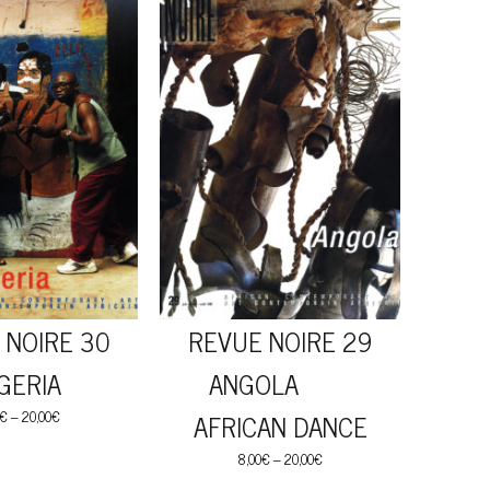
 NOIRE 30
REVUE NOIRE 29
GERIA
ANGOLA
€
–
20,00
€
AFRICAN DANCE
8,00
€
–
20,00
€