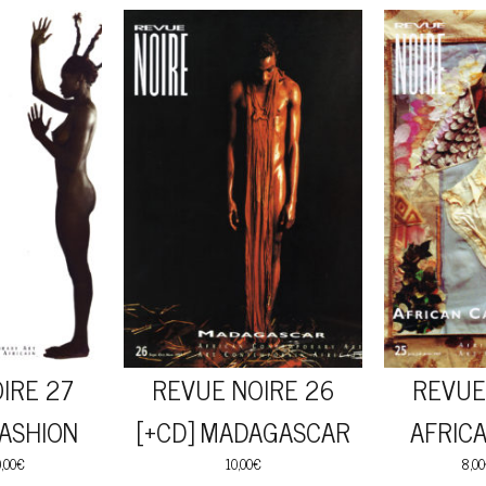
IRE 27
REVUE NOIRE 26
REVUE
FASHION
[+CD] MADAGASCAR
AFRIC
,00
€
10,00
€
8,00