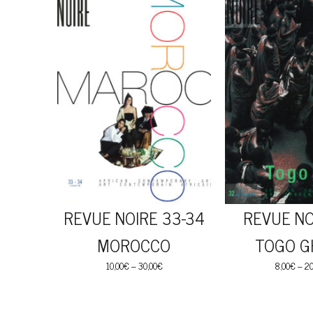
REVUE NOIRE 33-34
REVUE NO
MOROCCO
TOGO G
10,00
€
–
30,00
€
8,00
€
–
20