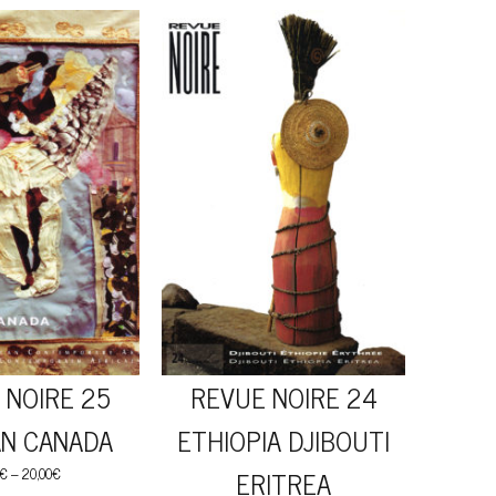
 NOIRE 25
REVUE NOIRE 24
AN CANADA
ETHIOPIA DJIBOUTI
€
–
20,00
€
ERITREA