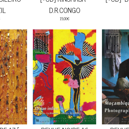
IL
D.R.CONGO
€
15,00
€