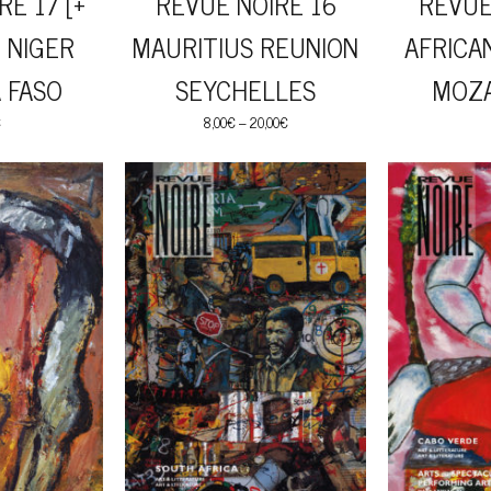
RE 17 [+
REVUE NOIRE 16
REVUE
 NIGER
MAURITIUS REUNION
AFRICA
 FASO
SEYCHELLES
MOZ
€
8,00
€
–
20,00
€