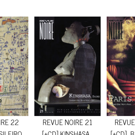
IRE 22
REVUE NOIRE 21
REVUE
SILEIRO
[+CD] KINSHASA
[+CD] B