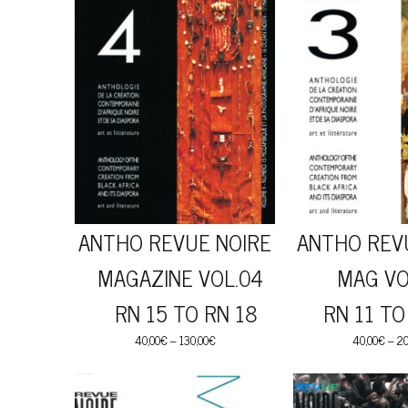
ANTHO REVUE NOIRE
ANTHO REV
MAGAZINE VOL.04
MAG VO
RN 15 TO RN 18
RN 11 TO
40,00
€
–
130,00
€
40,00
€
–
20