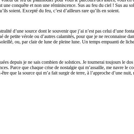
st une conquête et non une réminiscence. Sus au feu du ciel ! Sus au solei
’ils soient. Excepté du feu, c’est d’ailleurs rare qu’ils en soient.
stralité d’une source dont le souvenir que j’ai n’est pas celui d’une font
ué de petite vérole ou d’autres calamités, pour que je ne reconnaisse da
nsoleillé, ou, par clair de lune de pleine lune. Un temps empuanti de lich
ées depuis je ne sais combien de solstices. Je tournerai toujours le dos 
ances. Parce que chaque crise de nostalgie qui m’assaille, me navre le co
re que la source qui m’a fait surgir de terre, à l’approche d’une nuit, m