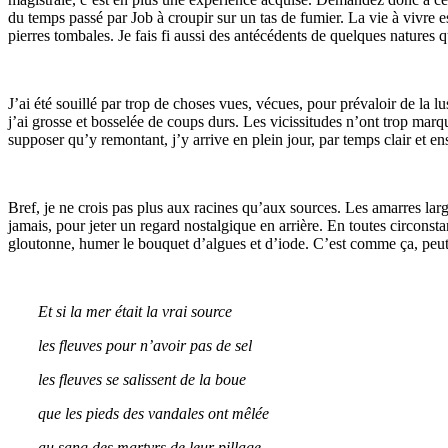
du temps passé par Job à croupir sur un tas de fumier. La vie à vivre e
pierres tombales. Je fais fi aussi des antécédents de quelques natures qu
J’ai été souillé par trop de choses vues, vécues, pour prévaloir de la lu
j’ai grosse et bosselée de coups durs. Les vicissitudes n’ont trop marq
supposer qu’y remontant, j’y arrive en plein jour, par temps clair et e
Bref, je ne crois pas plus aux racines qu’aux sources. Les amarres largu
jamais, pour jeter un regard nostalgique en arrière. En toutes circonst
gloutonne, humer le bouquet d’algues et d’iode. C’est comme ça, peut-êt
Et si la mer était la vrai source
les fleuves pour n’avoir pas de sel
les fleuves se salissent de la boue
que les pieds des vandales ont mêlée
au sang des martyrs de leur pillage.