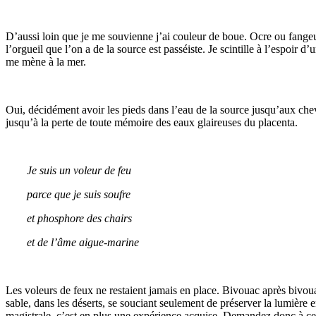
D’aussi loin que je me souvienne j’ai couleur de boue. Ocre ou fangeus
l’orgueil que l’on a de la source est passéiste. Je scintille à l’espoir
me mène à la mer.
Oui, décidément avoir les pieds dans l’eau de la source jusqu’aux chevill
jusqu’à la perte de toute mémoire des eaux glaireuses du placenta.
Je suis un voleur de feu
parce que je suis soufre
et phosphore des chairs
et de l’âme aigue-marine
Les voleurs de feux ne restaient jamais en place. Bivouac après bivouac
sable, dans les déserts, se souciant seulement de préserver la lumière
magistrale, c’est en plus une expérience acquise. Demandez donc à ce 