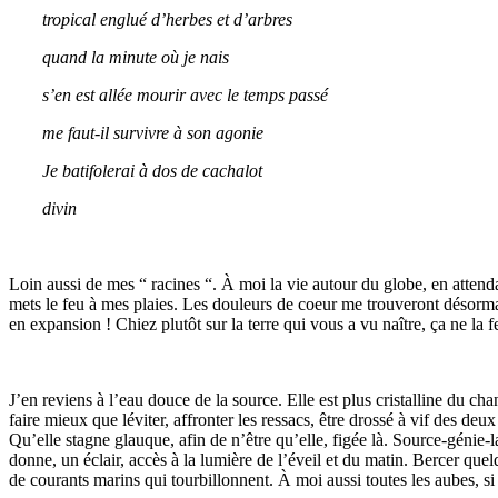
tropical englué d’herbes et d’arbres
quand la minute où je nais
s’en est allée mourir avec le temps passé
me faut-il survivre à son agonie
Je batifolerai à dos de cachalot
divin
Loin aussi de mes “ racines “. À moi la vie autour du globe, en attenda
mets le feu à mes plaies. Les douleurs de coeur me trouveront désormais
en expansion ! Chiez plutôt sur la terre qui vous a vu naître, ça ne la f
J’en reviens à l’eau douce de la source. Elle est plus cristalline du cha
faire mieux que léviter, affronter les ressacs, être drossé à vif des de
Qu’elle stagne glauque, afin de n’être qu’elle, figée là. Source-génie-
donne, un éclair, accès à la lumière de l’éveil et du matin. Bercer quelq
de courants marins qui tourbillonnent. À moi aussi toutes les aubes, si