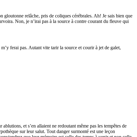
n gloutonne relâche, pris de coliques cérébrales. Ah! Je sais bien que
urvoira. Non, je n’irai pas à la source à contre courant du fleuve qui
y ferai pas. Autant vite tarir la source et courir à jet de galet,
ur ablutions, et s’en allaient ne redoutant même pas les tempêtes de
hypothèque sur leur salut. Tout danger surmonté est une leçon
onviendrez que leur mémoire est celle des temps à venir et non celle