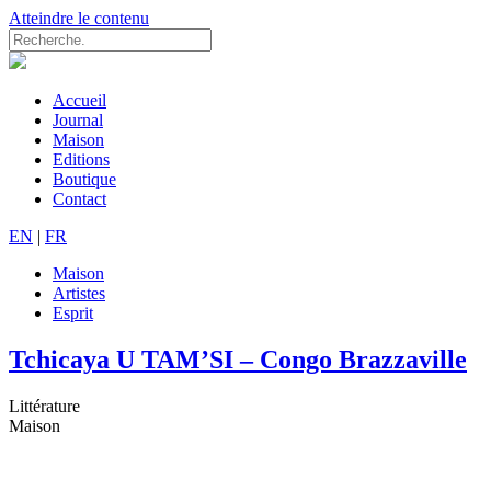
Atteindre le contenu
Accueil
Journal
Maison
Editions
Boutique
Contact
EN
|
FR
Maison
Artistes
Esprit
Tchicaya U TAM’SI – Congo Brazzaville
Littérature
Maison