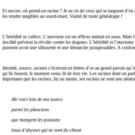
Et encore, où prend-on racine ? Je ne ris de ceux qui se targuent d’en a
les rendre tangibles au sourd-muet. Vanité de toute généalogie !
L’hérédité se cultive. L’atavisme est un réflexe animal en nous. Mais l
docilité prévient la révolte contre les dogmes. L’hérédité et l’atavisme
puissent avoir une silhouette et une démarche juxtaposables. A confo
Identité, source, racines s’écrivent en lettres d’or au grand pavois qu’o
qu’ils fassent, le moment venu; lit de leur vie. Les racines dont on parl
importants que les racines, lui au moins, ses racines ne sont une abstra
Me voici loin de ma source
parmi les planctons
que mangent les poissons
issus d’abysses qui ne sont du climat