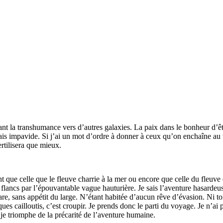
nt la transhumance vers d’autres galaxies. La paix dans le bonheur d’être
 impavide. Si j’ai un mot d’ordre à donner à ceux qu’on enchaîne au terr
ertilisera que mieux.
nt que celle que le fleuve charrie à la mer ou encore que celle du fleuve q
ux flancs par l’épouvantable vague hauturière. Je sais l’aventure hasardeu
lare, sans appétit du large. N’étant habitée d’aucun rêve d’évasion. Ni to
ues cailloutis, c’est croupir. Je prends donc le parti du voyage. Je n’ai p
 je triomphe de la précarité de l’aventure humaine.