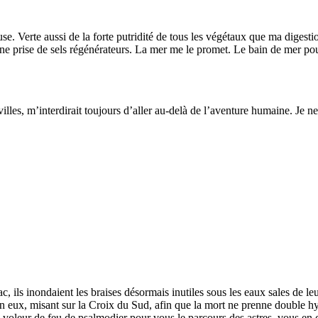
e. Verte aussi de la forte putridité de tous les végétaux que ma digestio
 d’une prise de sels régénérateurs. La mer me le promet. Le bain de mer po
es, m’interdirait toujours d’aller au-delà de l’aventure humaine. Je ne m’
, ils inondaient les braises désormais inutiles sous les eaux sales de le
 en eux, misant sur la Croix du Sud, afin que la mort ne prenne double 
voleur de feu de psalmodier pour vous le parcours des astres, vous en c