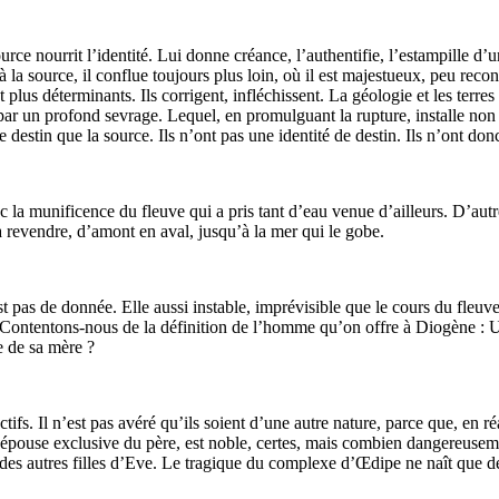
 source nourrit l’identité. Lui donne créance, l’authentifie, l’estampille d
 la source, il conflue toujours plus loin, où il est majestueux, peu recon
plus déterminants. Ils corrigent, infléchissent. La géologie et les terres
é par un profond sevrage. Lequel, en promulguant la rupture, installe non
e destin que la source. Ils n’ont pas une identité de destin. Ils n’ont do
c la munificence du fleuve qui a pris tant d’eau venue d’ailleurs. D’autr
 revendre, d’amont en aval, jusqu’à la mer qui le gobe.
st pas de donnée. Elle aussi instable, imprévisible que le cours du fleuv
. Contentons-nous de la définition de l’homme qu’on offre à Diogène : U
e de sa mère ?
jectifs. Il n’est pas avéré qu’ils soient d’une autre nature, parce que, en
ouse exclusive du père, est noble, certes, mais combien dangereusement 
des autres filles d’Eve. Le tragique du complexe d’Œdipe ne naît que de