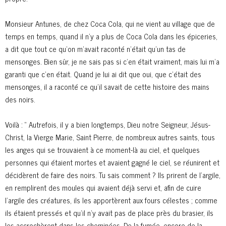
Monsieur Antunes, de chez Coca Cola, qui ne vient au village que de
temps en temps, quand il n’y a plus de Coca Cola dans les épiceries,
a dit que tout ce qu’on m’avait raconté n’était qu’un tas de
mensonges. Bien sûr, je ne sais pas si c’en était vraiment, mais lui m’a
garanti que c’en était. Quand je lui ai dit que oui, que c’était des
mensonges, il a raconté ce qu’il savait de cette histoire des mains
des noirs.
Voilà : “ Autrefois, il y a bien longtemps, Dieu notre Seigneur, Jésus-
Christ, la Vierge Marie, Saint Pierre, de nombreux autres saints, tous
les anges qui se trouvaient à ce moment-là au ciel, et quelques
personnes qui étaient mortes et avaient gagné le ciel, se réunirent et
décidèrent de faire des noirs. Tu sais comment ? Ils prirent de l’argile,
en remplirent des moules qui avaient déjà servi et, afin de cuire
l’argile des créatures, ils les apportèrent aux fours célestes ; comme
ils étaient pressés et qu’il n’y avait pas de place près du brasier, ils
les accrochèrent dans les cheminées. De la fumée, encore de la