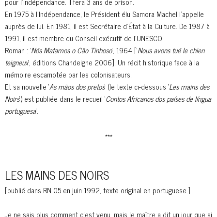
pour l’indépendance. Il fera 3 ans de prison.
En 1975 à l’Indépendance, le Président élu Samora Machel l’appelle
auprès de lui. En 1981, il est Secrétaire d’État à la Culture. De 1987 à
1991, il est membre du Conseil exécutif de l’UNESCO.
Roman : ‘
Nós Matamos o Cão Tinhoso
‘, 1964 [‘
Nous avons tué le chien
teigneux
‘, éditions Chandeigne 2006]. Un récit historique face à la
mémoire escamotée par les colonisateurs.
Et sa nouvelle ‘
As mãos dos pretos
‘ (le texte ci-dessous ‘
Les mains des
Noirs
‘) est publiée dans le recueil ‘
Contos Africanos dos países de língua
portuguesa
‘.
***
LES MAINS DES NOIRS
[publié dans RN 05 en juin 1992, texte original en portuguese.]
Je ne sais plus comment c’est venu, mais le maître a dit un jour que si