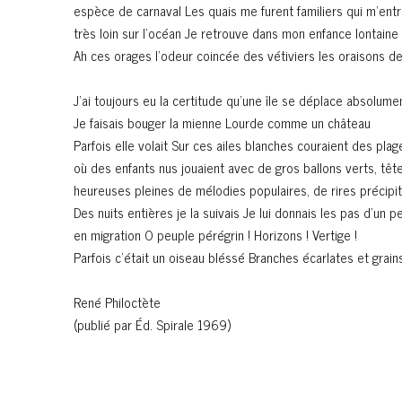
espèce de carnaval Les quais me furent familiers qui m’entr
très loin sur l’océan Je retrouve dans mon enfance lontaine
Ah ces orages l’odeur coincée des vétiviers les oraisons d
J’ai toujours eu la certitude qu’une île se déplace absolume
Je faisais bouger la mienne Lourde comme un château
Parfois elle volait Sur ces ailes blanches couraient des plag
où des enfants nus jouaient avec de gros ballons verts, têt
heureuses pleines de mélodies populaires, de rires précipi
Des nuits entières je la suivais Je lui donnais les pas d’un p
en migration O peuple pérégrin ! Horizons ! Vertige !
Parfois c’était un oiseau bléssé Branches écarlates et grain
René Philoctète
(publié par Éd. Spirale 1969)