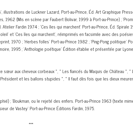
, illustrations de Luckner Lazard, Port-au-Prince, Éd. Art Graphique Presse
les, 1962 (Mis en scène par Faubert Bolivar, 1999 à Port-au-Prince) ; ‘Pro
. Atelier Fardin 1974 ; ‘Ces îles qui marchent’ Port-au-Prince, Éd. Spirale 
oleil’ et ‘Ces îles qui marchent’, réimprimés en facsimile avec des poési
rint, 1970 ; ‘Herbes folles’ Port-au-Prince 1982 ; ‘Ping-Pong politique’ Po
ire, 1995 ; ‘Anthologie poétique’ Édition établie et présentée par Lyonel 
etite sœur aux cheveux corbeaux », « Les fiancés du Maquis de Château », «
Président et les ballons stupides », « Il faut dès fois que les dieux meuren
hié) ; ‘Boukman, ou le rejeté des enfers. Port-au-Prince 1963 (texte mim
ieur de Vastey’ Port-au-Prince Éditions Fardin, 1975.
***