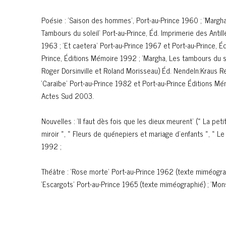
Poésie : ‘Saison des hommes’, Port-au-Prince 1960 ; ‘Margha’
Tambours du soleil’ Port-au-Prince, Éd. Imprimerie des Antil
1963 ; ‘Et caetera’ Port-au-Prince 1967 et Port-au-Prince, Éd
Prince, Éditions Mémoire 1992 ; ‘Margha, Les tambours du s
Roger Dorsinville et Roland Morisseau) Éd. Nendeln:Kraus Rep
‘Caraïbe’ Port-au-Prince 1982 et Port-au-Prince Éditions Mémo
Actes Sud 2003.
Nouvelles : ‘Il faut dès fois que les dieux meurent’ (« La p
miroir », « Fleurs de quénepiers et mariage d’enfants », « Le 
1992 ;
Théâtre : ‘Rose morte’ Port-au-Prince 1962 (texte miméograp
‘Escargots’ Port-au-Prince 1965 (texte miméographié) ; ‘Mons