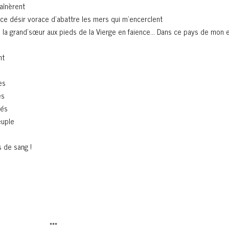
aînèrent
 ce désir vorace d’abattre les mers qui m’encerclent
e la grand’sœur aux pieds de la Vierge en faience… Dans ce pays de mon 
nt
es
es
tés
euple
s de sang !
***