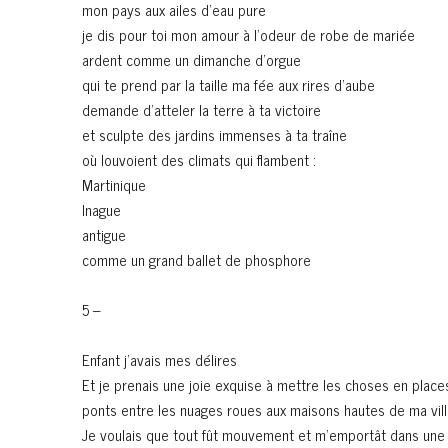
mon pays aux ailes d’eau pure
je dis pour toi mon amour à l’odeur de robe de mariée
ardent comme un dimanche d’orgue
qui te prend par la taille ma fée aux rires d’aube
demande d’atteler la terre à ta victoire
et sculpte des jardins immenses à ta traîne
où louvoient des climats qui flambent :
Martinique
Inague
antigue
comme un grand ballet de phosphore
5 –
Enfant j’avais mes délires
Et je prenais une joie exquise à mettre les choses en places
ponts entre les nuages roues aux maisons hautes de ma vil
Je voulais que tout fût mouvement et m’emportât dans une