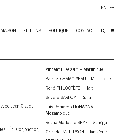
EN
|
FR
MAISON
EDITIONS
BOUTIQUE
CONTACT
Vincent PLACOLY – Martinique
Patrick CHAMOISEAU – Martinique
René PHILOCTÈTE – Haïti
Severo SARDUY – Cuba
0 avec Jean-Claude
Luís Bernardo HONWANA –
Mozambique
Bouna Medoune SEYE – Sénégal
es’, Éd. Conjonction,
Orlando PATTERSON – Jamaïque