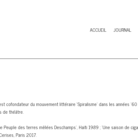
ACCUEIL
JOURNAL
 est cofondateur du mouvement littéraire ‘Spiralisme’ dans les années ’6
s de théâtre.
‘Le Peuple des terres mêlées Deschamps’, Haïti 1989 ; ‘Une saison de cigal
Cerises, Paris 2017.