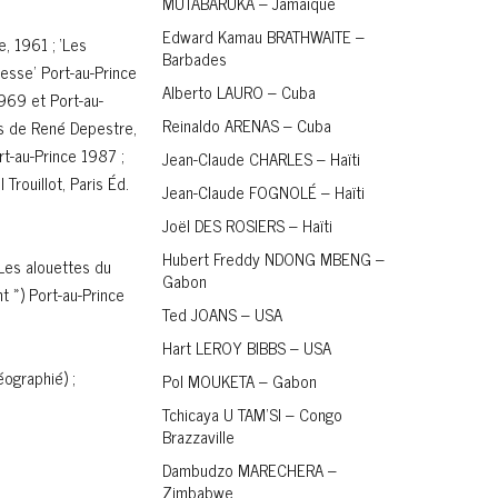
MUTABARUKA – Jamaïque
Edward Kamau BRATHWAITE –
, 1961 ; ‘Les
Barbades
messe’ Port-au-Prince
Alberto LAURO – Cuba
1969 et Port-au-
Reinaldo ARENAS – Cuba
es de René Depestre,
rt-au-Prince 1987 ;
Jean-Claude CHARLES – Haïti
Trouillot, Paris Éd.
Jean-Claude FOGNOLÉ – Haïti
Joël DES ROSIERS – Haïti
Hubert Freddy NDONG MBENG –
 Les alouettes du
Gabon
t ») Port-au-Prince
Ted JOANS – USA
Hart LEROY BIBBS – USA
éographié) ;
Pol MOUKETA – Gabon
Tchicaya U TAM’SI – Congo
Brazzaville
Dambudzo MARECHERA –
Zimbabwe