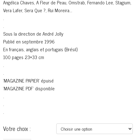
Angélica Chaves, A Fleur de Peau, Omstrab, Fernando Lee, Stagium,
Vera Lafer, Sera Que ?, Rui Moreira…
.
.
Sous la direction de André Jolly
Publié en septembre 1996
En français, anglais et portugais (Brésil)
100 pages 23×33 cm
.
.
‘MAGAZINE PAPIER’ épuisé
‘MAGAZINE PDF’ disponible
.
.
.
Votre choix :
quantité