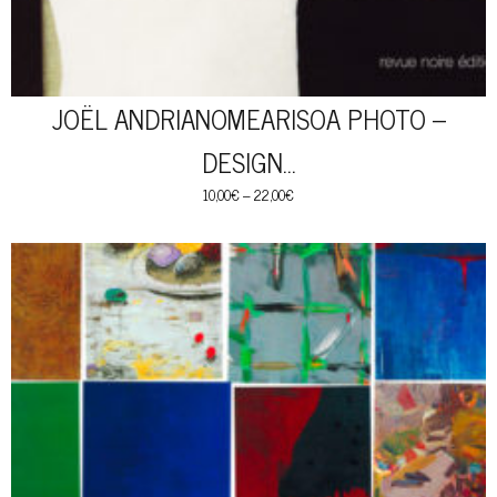
JOËL ANDRIANOMEARISOA PHOTO –
DESIGN…
10,00
€
–
22,00
€