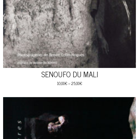
SENOUFO DU MALI
10,00
€
–
25,00
€