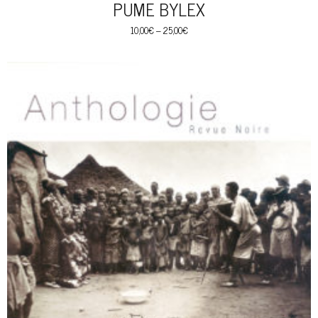
PUME BYLEX
10,00
€
–
25,00
€