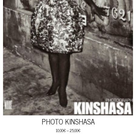
PHOTO KINSHASA
10,00
€
–
25,00
€