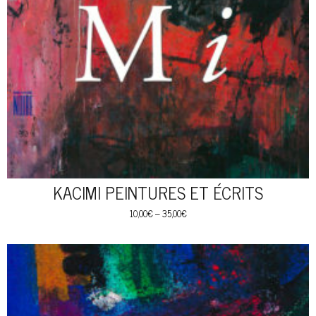
KACIMI PEINTURES ET ÉCRITS
10,00
€
–
35,00
€