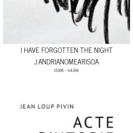
I HAVE FORGOTTEN THE NIGHT
J.ANDRIANOMEARISOA
15,00
€
–
64,00
€