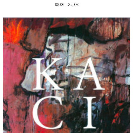
10,00
€
–
25,00
€