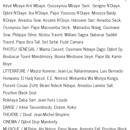
Kévé Mbaye Kré Mbaye, Ousseynou Mbaye ‘Seni’, Serigne N’Diaye,
Djibril N’Diaye, Iba N’Diaye, Pape Youssou N’Diaye, Moussa Baïdy
N’Diaye, Amadou Sow, Assane N’Doye, Hassane Sarr, Amadou Seck,
Osseynou Sarr, Pape Macoumba Seck, Mamadou Niang, Ousmane
Sow, Philippe Séne, Abdou Traoré, William Sagna, Babacar Sadikh
Traoré, Pape Ibra Tall, Set Setal, Fodé Camara
PHOTO/ SÉNÉGAL / Mama Casset, Ousmane Ndiaye Dago, Djibril Sy,
Boubacar Touré Mandémory, Bouna Medoune Seye, Pape Bâ, Karim
Boye
LITTERATURE / Mazizi Kunene, Jean-Luc Raharimanana, Luis Bernado
Honwana, El Hadj Kassé, E.E. Nimrod, Mokamba Wa Monya Konga,
Florent Couao Zotti, Biram Ndeck Ndiaye, Amadou Lamine Sall,
Positive Black Soul
Rokhaya Daba Sarr, Jean-Yves Loude
DANSE / Irène Tassembedo, Ebène, Koko
THEATRE / Diouf, Jean-Michel Bruyère,
CINEMA / Djibril Diop Mambety
MUSIQUE / M’Balar, Abi Ndour, Pape Niang, Aminata Fall, Positive Black