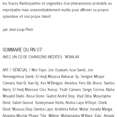
les traces flamboyantes et originelles d’un pharaonisme probable ou
improbable mais vraisemblablement inutile pour affirmer sa propre
splendeur et son prope talent.
par Jean Loup Pivin
SOMMAIRE DU RN 07 :
AVEC UN CD DE CHANSONS INÉDITES : ‘M’BALAX’
ART / SÉNÉGAL / Mor Faye, Joe Ouakam, Issa Samb, Joe
Ramangelissa Samb, El Hadj Moussa Babacar Sy, Serigne Mbaye
Camara, Kan-Si, Kan-Sy, Ass M’Bengue, Amadou Yero Bâ, Bruce, Saïdou
Barry, El Hadj Massour Ciss ‘Kassy’, Fodé Camara, Serge Correa, Alpha
Woualid Diallo, Aïssa Dione, Guibril André Diop, Viyé Diba, Moustapha
Dimé, Sabel Guissé, Souleymane Keita, Abdou Laye N’Doye, Cheik
Diouf, Moussa Diop Samba Laye, Ibrahima Kébé, Matar, Ismaïla Manga,
Amadou Moctar Pbaye ‘Tita’, Milène, Mohamadou M’Baye ‘Zulu’, Amady