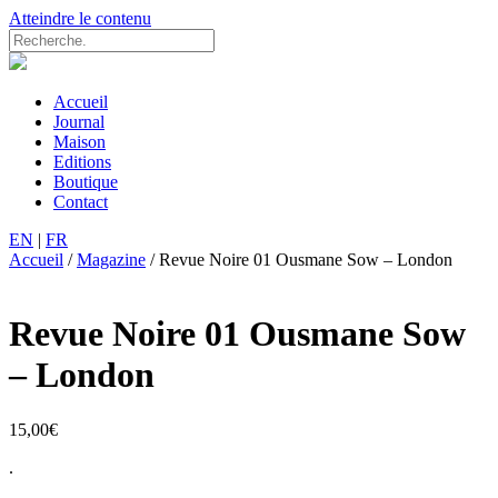
Atteindre le contenu
Accueil
Journal
Maison
Editions
Boutique
Contact
EN
|
FR
Accueil
/
Magazine
/ Revue Noire 01 Ousmane Sow – London
Revue Noire 01 Ousmane Sow
– London
15,00
€
.